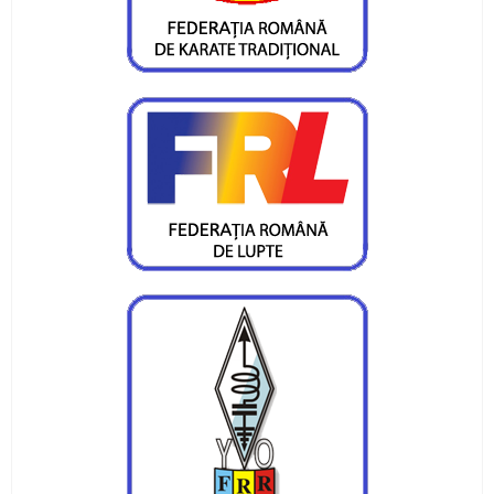
CS Ceahlaul are opt sperante pentru turneul
Cupa Romaniei
Alte sperante la medalii, dar cu juniori
Valentin Gavril candideaza la postul de
vicepresedinte al FR Canotaj
Silviu Munteanu vizeaza o medalie
Ionica Stoica - doua medalii pentru CS Ceahlaul
Medalie de bronz pentru Silviu Munteanu
Silviu Munteanu aspira la finala probei de 60 de
metri