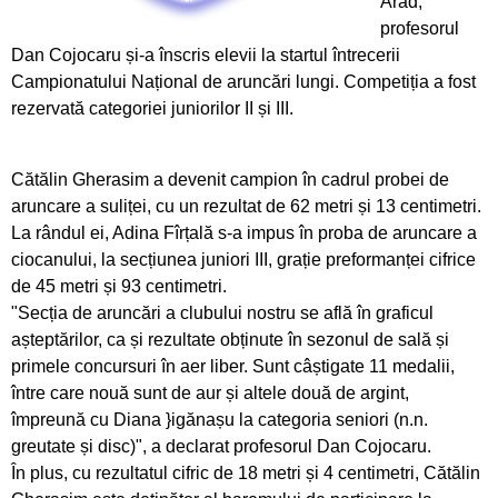
Arad,
profesorul
Pregătiri cu folos pentru Campionatul Mondial
Dan Cojocaru și-a înscris elevii la startul întrecerii
din Franța
Campionatului Național de aruncări lungi. Competiția a fost
rezervată categoriei juniorilor II și III.
Obiectiv de medalii la ultimul concurs pe
ergometru
Cătălin Gherasim a devenit campion în cadrul probei de
CS Ceahlăul este cu toate pânzele sus
aruncare a suliței, cu un rezultat de 62 metri și 13 centimetri.
La rândul ei, Adina Fîrțală s-a impus în proba de aruncare a
Campionatul de Karate Traditional Fudokan
ciocanului, la secțiunea juniori III, grație preformanței cifrice
de 45 metri și 93 centimetri.
Cooptați la loturile naționale de juniori
"Secția de aruncări a clubului nostru se află în graficul
așteptărilor, ca și rezultate obținute în sezonul de sală și
Medalii pentru CS Ceahlăul la Campionatele
primele concursuri în aer liber. Sunt câștigate 11 medalii,
Mondiale de telegrafie viteză
între care nouă sunt de aur și altele două de argint,
împreună cu Diana }igănașu la categoria seniori (n.n.
Georgiana Blanariu, medalie de aur la
greutate și disc)", a declarat profesorul Dan Cojocaru.
Campionatul Balcanic
În plus, cu rezultatul cifric de 18 metri și 4 centimetri, Cătălin