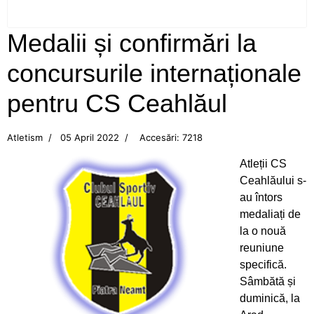
Neamţ
Medalii și confirmări la
Campionatul Balcanic de juniori, Edirne (Turcia)
concursurile internaționale
Flotila pietreană a adus aurul, acasă, din Turcia!
pentru CS Ceahlăul
CS Ceahlăul, din nou pe podium
Atletism
05 April 2022
Accesări: 7218
Aur pentru canotoarele Ceahlăului la
Atleții CS
Campionatul Mondial din Canada
Ceahlăului s-
au întors
Mândri să reprezentăm Ceahlăul!
medaliați de
la o nouă
Bianca Drăghici vâslește în Italia
reuniune
specifică.
Cupa României la canotaj
Sâmbătă și
duminică, la
Emoții mari pentru canotoarele Ceahlăului