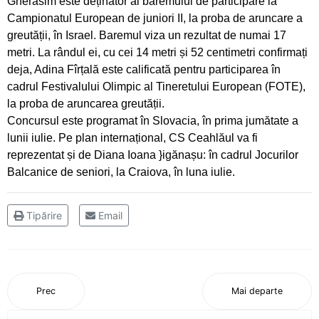
Gherasim este deținător al baremului de participare la
Oaspete din Germania pentru luptătorii
Campionatul European de juniori II, la proba de aruncare a
Ceahlăului
greutății, în Israel. Baremul viza un rezultat de numai 17
metri. La rândul ei, cu cei 14 metri și 52 centimetri confirmați
Canotorii CS Ceahlăul și LPS Piatra Neamț, pe
deja, Adina Fîrțală este calificată pentru participarea în
podium la Campionatele Naționale ale Juniorilor
cadrul Festivalului Olimpic al Tineretului European (FOTE),
la proba de aruncarea greutății.
Canotajul pietrean, o "uzină de medalii"
Concursul este programat în Slovacia, în prima jumătate a
lunii iulie. Pe plan internațional, CS Ceahlăul va fi
Obiectiv realizat pentru canotajul pietrean, la
reprezentat și de Diana Ioana }igănașu: în cadrul Jocurilor
Varese
Balcanice de seniori, la Craiova, în luna iulie.
Silviu Daniel Munteanu, cel mai bun junior din
țară
Tipărire
Email
Sezon cu rezultate frumoase pentru aruncările
CS Ceahlăului
Prec
Mai departe
Adina Fîrțală și Darius Gavriloaia, reprezentanții
CS Ceahlăului în Slovacia