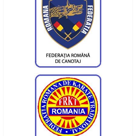
Pietrenii au fost campioni la Targu-Mures
Campionatul Național de Karate Traditional
Fudokan
Valentin Gavril a fost ales vicepresedinte al
Federatiei de Canotaj
Sportivii CS Ceahlaul si LPS Piatra Neamt,
premiati la Targu-Mures
CS Ceahlaul are cinci luptatori pietreni calificati
pentru finala CN si Cupa Romaniei
Sperante la noi medalii pentru canotorii CS
Ceahlaul - LPS Piatra Neamt
Noi medalii pentru atletii CS Ceahlaul in
concursurile nationale