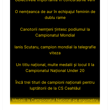
O nemțeanca de aur în echipajul feminin de
dublu rame
Canotorii nemțeni țintesc podiumul la
Campionatul Mondial
Ianis Scutaru, campion mondial la telegrafie
viteza
Un titlu național, multe medalii și locul II la
Campionatul Național Under 20
Încă trei tituri de campioni naționali pentru
luptătorii de la CS Ceahlăul
Medalii la Campionatul Național pe ergometru
CS Ceahlăul aduce titlul naţional la Piatra-