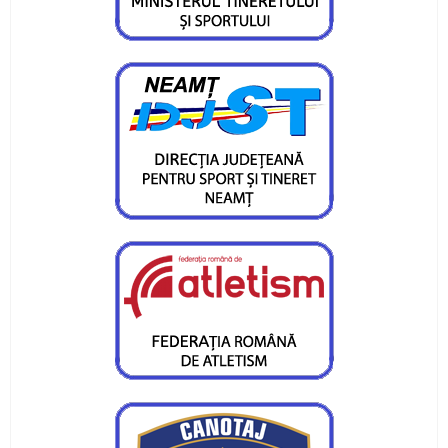
Gabriel Stan, câștigător la o categorie de vârstă
mai mare
Medalii și confirmări la concursurile
internaționale pentru CS Ceahlăul
Campionatul Național pe ergometru - Deva
Obiective reușite la București și Craiova
Sfârșit de săptămână cu finală de campionat
național la juniori III
Atleții de la CS Ceahlăul au fost medaliați la
Bacău
Trei locuri I, un loc II si cinci locuri III pentru
flotila Ceahlaului