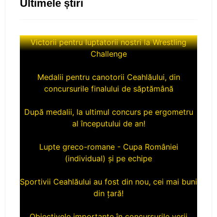
Ultimele știri
Victorii pentru luptatorii nostri la Wrestling
Challenge
Medalii pentru canotorii Ceahlăului, din
concursurile finalului de săptămână
După medalii, la ultimul concurs pe ergometru
al începutului de an!
Lupte greco-romane - Cupa României
(individual) și pe echipe
Sportivii Ceahlăului au fost din nou, cei mai buni
din țară!
Obiectivele importante în concursurile verii