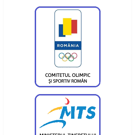
Doi atleți pietreni au adus medalii importante
lotului României
Obiective îndeplinite pentru atleții CS Ceahlăul
și LPS Piatra Neamț
Un titlu continental și o medalie de bronz
pentru flotila pietreană
Ionuț Măriuța și Gabriel Marcel sunt campioni
naționali
Pietrenii, învingători în Cupa României Under 15
Ina Popescu, o nouă medalie pentru CS
Ceahlăul