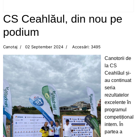
Campionatul Balcanic de juniori, Edirne (Turcia)
CS Ceahlăul, din nou pe
Flotila pietreană a adus aurul, acasă, din Turcia!
podium
CS Ceahlăul, din nou pe podium
Canotaj
02 September 2024
Accesări: 3495
Aur pentru canotoarele Ceahlăului la
Canotorii de
Campionatul Mondial din Canada
la CS
Ceahlăul și-
Mândri să reprezentăm Ceahlăul!
au continuat
seria
Bianca Drăghici vâslește în Italia
rezultatelor
excelente în
Cupa României la canotaj
programul
competițional
Emoții mari pentru canotoarele Ceahlăului
intern. În
partea a