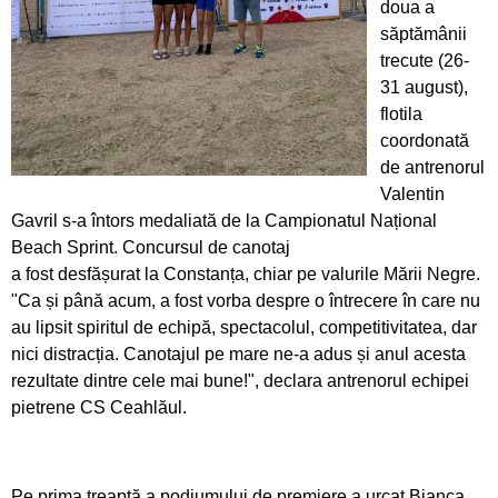
Pregătiri cu folos pentru Campionatul Mondial
doua a
din Franța
săptămânii
trecute (26-
Obiectiv de medalii la ultimul concurs pe
31 august),
ergometru
flotila
coordonată
CS Ceahlăul este cu toate pânzele sus
de antrenorul
Valentin
Campionatul de Karate Traditional Fudokan
Gavril s-a întors medaliată de la Campionatul Național
Beach Sprint. Concursul de canotaj
Cooptați la loturile naționale de juniori
a fost desfășurat la Constanța, chiar pe valurile Mării Negre.
"Ca și până acum, a fost vorba despre o întrecere în care nu
Medalii pentru CS Ceahlăul la Campionatele
au lipsit spiritul de echipă, spectacolul, competitivitatea, dar
Mondiale de telegrafie viteză
nici distracția. Canotajul pe mare ne-a adus și anul acesta
rezultate dintre cele mai bune!", declara antrenorul echipei
Georgiana Blanariu, medalie de aur la
pietrene CS Ceahlăul.
Campionatul Balcanic
Oaspete din Germania pentru luptătorii
Pe prima treaptă a podiumului de premiere a urcat Bianca