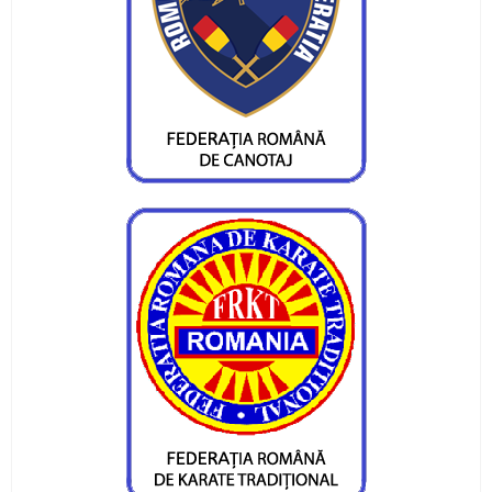
medaliata la Orsova si la Iasi
Diana Tiganasu si Daniel Munteanu s-au
calificat pentru Campionatul Balcanic
Vor 10 - 12 medalii la Campionatele Nationale
Prioritatile canotorilor pietreni
Primele medalii ale canotorilor pietreni în
sezonul 2020
Curs festiv pentru sportivii noștri de la LPS
Piatra Neamț
Mihai Mihuț visează la Jocurile Olimpice din
2020
Irina Bordeanu - la „EURO”, Noemi Bordeanu –