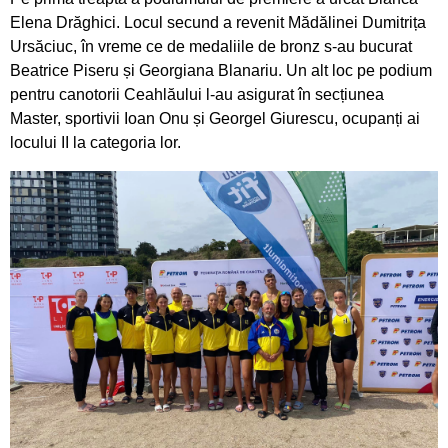
Ceahlăului
Elena Drăghici. Locul secund a revenit Mădălinei Dumitrița
Ursăciuc, în vreme ce de medaliile de bronz s-au bucurat
Canotorii CS Ceahlăul și LPS Piatra Neamț, pe
Beatrice Piseru și Georgiana Blanariu. Un alt loc pe podium
podium la Campionatele Naționale ale Juniorilor
pentru canotorii Ceahlăului l-au asigurat în secțiunea
Master, sportivii Ioan Onu și Georgel Giurescu, ocupanți ai
Canotajul pietrean, o "uzină de medalii"
locului II la categoria lor.
Obiectiv realizat pentru canotajul pietrean, la
Varese
Silviu Daniel Munteanu, cel mai bun junior din
țară
Sezon cu rezultate frumoase pentru aruncările
CS Ceahlăului
Adina Fîrțală și Darius Gavriloaia, reprezentanții
CS Ceahlăului în Slovacia