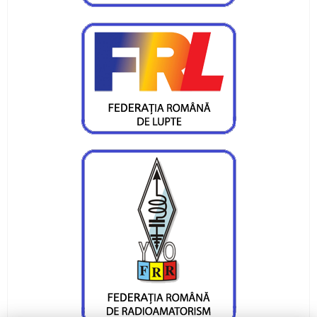
spre Cupa Mondială
Laura Pal: „2019 va fi «un an de aur“
Horia Șerban: „Mă simt mândru, dar nu diferit
de colegii mei“
Sportivul anului, antrenorul anului, clubul anului
= CS Ceahlăul
Spre medalie la Putna
Argint cu naţionala de cros la balcaniadă
Medalie de bronz la naţionalele de lupte ale
juniorilor
Două medalii la naţionale, obiectivul luptătorilor
juniori III şi IV