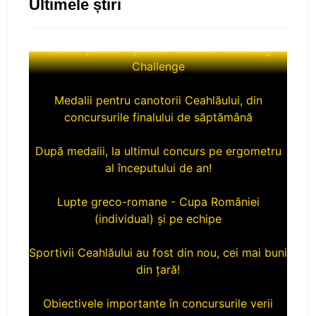
Ultimele știri
Victorii pentru luptatorii nostri la Wrestling
Challenge
Medalii pentru canotorii Ceahlăului, din
concursurile finalului de săptămână
După medalii, la ultimul concurs pe ergometru
al începutului de an!
Lupte greco-romane - Cupa României
(individual) și pe echipe
Sportivii Ceahlăului au fost din nou, cei mai buni
din țară!
Obiectivele importante în concursurile verii