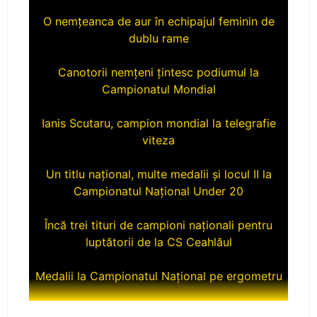
O nemțeanca de aur în echipajul feminin de
dublu rame
Canotorii nemțeni țintesc podiumul la
Campionatul Mondial
Ianis Scutaru, campion mondial la telegrafie
viteza
Un titlu național, multe medalii și locul II la
Campionatul Național Under 20
Încă trei tituri de campioni naționali pentru
luptătorii de la CS Ceahlăul
Medalii la Campionatul Național pe ergometru
CS Ceahlăul aduce titlul naţional la Piatra-
Neamţ