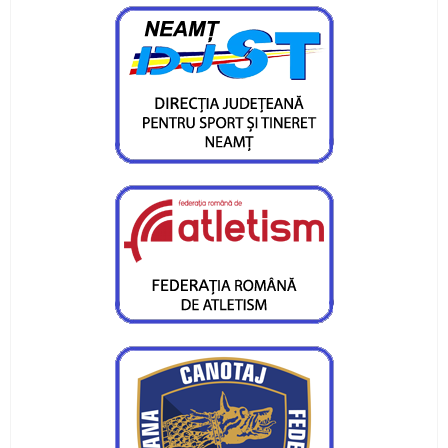
CS Ceahlaul are opt sperante pentru turneul
Cupa Romaniei
Alte sperante la medalii, dar cu juniori
Valentin Gavril candideaza la postul de
vicepresedinte al FR Canotaj
Silviu Munteanu vizeaza o medalie
Ionica Stoica - doua medalii pentru CS Ceahlaul
Medalie de bronz pentru Silviu Munteanu
Silviu Munteanu aspira la finala probei de 60 de
metri
Flotila pietreana de la CS Ceahlaul - LPS,