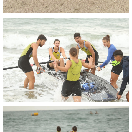
Doi atleți pietreni au adus medalii importante
lotului României
Obiective îndeplinite pentru atleții CS Ceahlăul
și LPS Piatra Neamț
Un titlu continental și o medalie de bronz
pentru flotila pietreană
Ionuț Măriuța și Gabriel Marcel sunt campioni
naționali
Pietrenii, învingători în Cupa României Under 15
Ina Popescu, o nouă medalie pentru CS
Ceahlăul
Gabriel Stan, câștigător la o categorie de vârstă