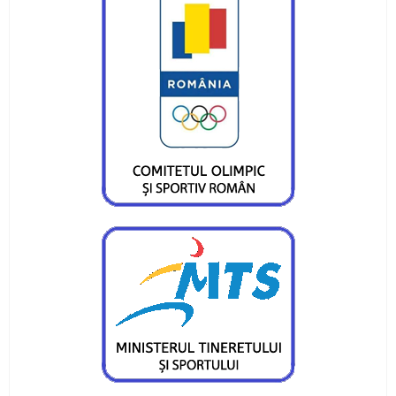
Campionatul Național de Karate Traditional
Fudokan
Valentin Gavril a fost ales vicepresedinte al
Federatiei de Canotaj
Sportivii CS Ceahlaul si LPS Piatra Neamt,
premiati la Targu-Mures
CS Ceahlaul are cinci luptatori pietreni calificati
pentru finala CN si Cupa Romaniei
Sperante la noi medalii pentru canotorii CS
Ceahlaul - LPS Piatra Neamt
Noi medalii pentru atletii CS Ceahlaul in
concursurile nationale