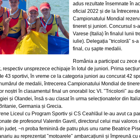
adus rezultate însemnate în a
oficial 2022 și de la întrecerea
Campionatului Mondial rezerva
tineret și juniori. Concursul s-
Varese (Italia) în finalul lunii 
iulie). Delegația "tricoloră" s-a
final, cu șapte medalii.
România a participat cu zece 
et, respectiv unsprezece echipaje în lotul de juniori. Prima secțiu
e 43 sportivi, în vreme ce la categoria juniori au concurat 42 spor
numărul de medalii, întrecerea Campionatului Mondial de tinere
r noștri în clasamentul final un onorabil loc VI. "Tricolorii" au d
giei și Olandei, însă s-au clasat în urma selecționatelor din Itali
Britanie, Germania și Grecia.
rene Liceul cu Program Sportiv și CS Ceahlăul le-au avut ca par
nate de profesorul Valentin Gavril, directorul celui mai valoros
n județ. ~n proba feminină de patru plus unu rame Beatrice Pise
nariu au reprezentat "motoarele" ambarcațiunii și împreună cu c