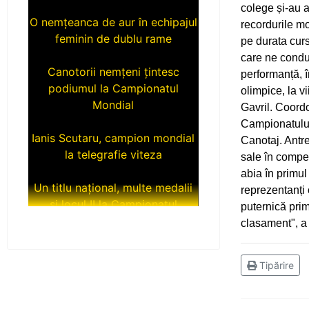
colege și-au a
O nemțeanca de aur în echipajul
recordurile mo
feminin de dublu rame
pe durata curs
care ne conduc
Canotorii nemțeni țintesc
performanță, î
podiumul la Campionatul
olimpice, la v
Mondial
Gavril. Coordo
Campionatului 
Ianis Scutaru, campion mondial
Canotaj. Antre
la telegrafie viteza
sale în compet
abia în primul
Un titlu național, multe medalii
reprezentanți
și locul II la Campionatul
puternică prim
Național Under 20
clasament", a
Încă trei tituri de campioni
naționali pentru luptătorii de la
Tipărire
CS Ceahlăul
Medalii la Campionatul Național