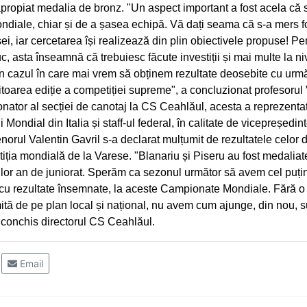
propiat medalia de bronz. "Un aspect important a fost acela că 
ndiale, chiar și de a șasea echipă. Vă dați seama că s-a mers f
ei, iar cercetarea își realizează din plin obiectivele propuse! Pen
, asta înseamnă că trebuiesc făcute investiții și mai multe la ni
n cazul în care mai vrem să obținem rezultate deosebite cu urmă
iitoarea ediție a competiției supreme", a concluzionat profesorul
nator al secției de canotaj la CS Ceahlăul, acesta a reprezenta
Mondial din Italia și staff-ul federal, în calitate de vicepreședin
norul Valentin Gavril s-a declarat mulțumit de rezultatele celor 
iția mondială de la Varese. "Blanariu și Piseru au fost medaliat
 lor an de juniorat. Sperăm ca sezonul următor să avem cel puți
 cu rezultate însemnate, la aceste Campionate Mondiale. Fără o 
ită de pe plan local și național, nu avem cum ajunge, din nou, s
 conchis directorul CS Ceahlăul.
Email