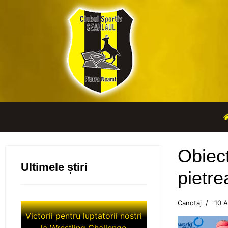
Obiect
Ultimele știri
pietre
Canotaj
10 
Victorii pentru luptatorii nostri
la Wrestling Challenge