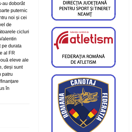
s-au doborât
oarte puternic
tru noi și cei
vel de
toarele cicluri
 Valentin
t pe durata
te al FR
două eleve ale
e, deși sunt
n patru
finanțare
us în