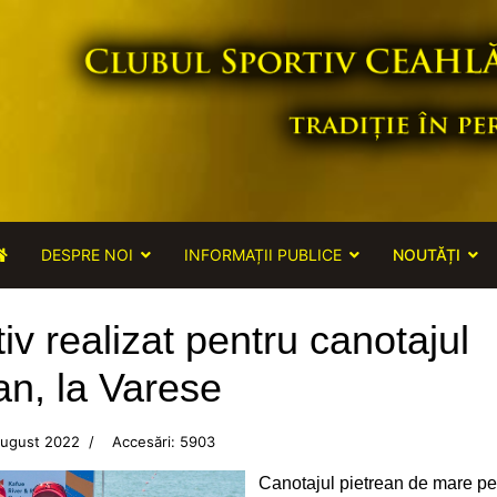
DESPRE NOI
INFORMAȚII PUBLICE
NOUTĂȚI
iv realizat pentru canotajul
an, la Varese
August 2022
Accesări: 5903
Canotajul pietrean de mare pe