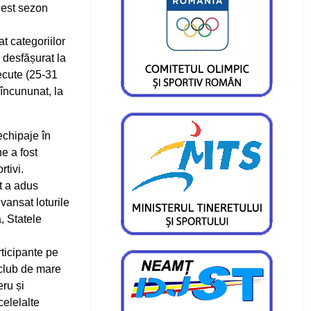
cest sezon
t categoriilor
a desfășurat la
trecute (25-31
 încununat, la
echipaje în
ne a fost
tivi.
t a adus
evansat loturile
a, Statele
ticipante pe
 club de mare
ru și
elelalte