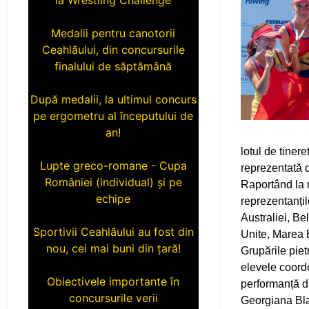
Medalii pentru canotorii
Ceahlăului, din concursurile
finalului de săptămână
După medalii, la ultimul concurs
pe ergometru al începutului de
an!
lotul de tiner
Lupte greco-romane - Cupa
reprezentată d
României (individual) și pe
Raportând la 
echipe
reprezentanțilo
Australiei, Bel
Sportivii Ceahlăului au fost din
Unite, Marea 
nou, cei mai buni din țară!
Grupările piet
elevele coordo
Obiectivele importante în
performanță di
concursurile verii
Georgiana Bla