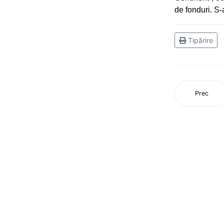
de fonduri. S-a
pe ergometru
CS Ceahlăul aduce titlul naţional
Tipărire
la Piatra-Neamţ
Campionatul Balcanic de juniori,
Edirne (Turcia)
Prec
Flotila pietreană a adus aurul,
acasă, din Turcia!
CS Ceahlăul, din nou pe podium
Aur pentru canotoarele
Ceahlăului la Campionatul
Mondial din Canada
Mândri să reprezentăm