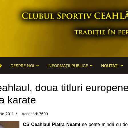
DESPRE NOI
INFORMAȚII PUBLICE
NOUTĂȚI
hlaul, doua titluri europene
a karate
ne 2011
Accesări: 7509
CS Ceahlaul Piatra Neamt
se poate mindri cu do