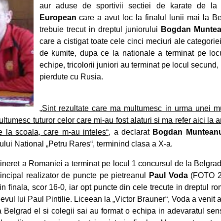
aur aduse de sportivii sectiei de karate de l
European
care a avut loc la finalul lunii mai la Be
trebuie trecut in dreptul juniorului
Bogdan Munte
care a cistigat toate cele cinci meciuri ale categorie
de kumite, dupa ce la nationale a terminat pe lo
echipe, tricolorii juniori au terminat pe locul secund,
pierdute cu Rusia.
„Sint rezultate care ma multumesc in urma unei m
ltumesc tuturor celor care mi-au fost alaturi si ma refer aici la an
e la scoala, care m-au inteles“
, a declarat
Bogdan Muntean
ului National „Petru Rares“, terminind clasa a X-a.
ineret a Romaniei a terminat pe locul 1 concursul de la Belgrad,
rincipal realizator de puncte pe pietreanul
Paul Voda
(FOTO 2
in finala, scor 16-0, iar opt puncte din cele trecute in dreptul ro
levul lui Paul Pintilie. Liceean la „Victor Brauner“, Voda a venit
a Belgrad el si colegii sai au format o echipa in adevaratul sens