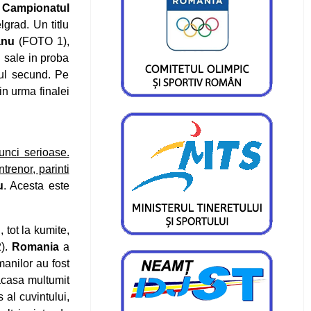
a
Campionatul
lgrad. Un titlu
anu
(FOTO 1),
i sale in proba
cul secund. Pe
 in urma finalei
unci serioase.
trenor, parinti
u
. Acesta este
 tot la kumite,
).
Romania
a
manilor au fost
 acasa multumit
 al cuvintului,