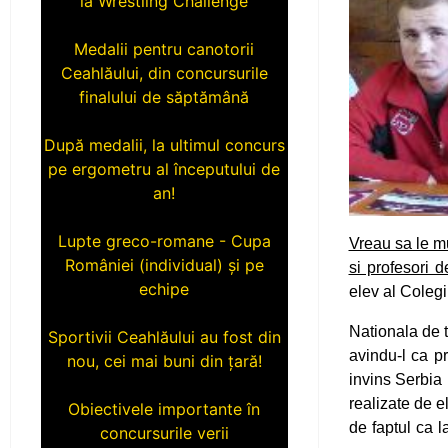
Medalii pentru canotorii
Ceahlăului, din concursurile
finalului de săptămână
După medalii, la ultimul concurs
pe ergometru al începutului de
an!
Lupte greco-romane - Cupa
Vreau sa le mu
României (individual) și pe
si profesori d
echipe
elev al Colegi
Sportivii Ceahlăului au fost din
Nationala de t
nou, cei mai buni din țară!
avindu-l ca p
invins Serbia 
Obiectivele importante în
realizate de e
concursurile verii
de faptul ca l