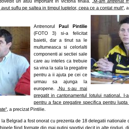
ovedit un atuu important in victoria finala.
„M-am antrenat m
avut suflu pe saltea in timpul luptelor, ceea ce a contat mult“
, 
Antrenorul
Paul Pintilie
(FOTO 3) si-a felicitat
baietii, dar a tinut sa le
multumeasca si celorlalti
componenti ai sectiei sale
care au inteles ca trebuie
sa vina la sala la pregatire
pentru a ii ajuta pe cei ce
urmau sa ajunga la
europene.
„Nu s-au mai
pregatit in cantonamentul lotului national. I-
pentru a face pregatire specifica pentru lupta
ate“
, a precizat Pintilie.
la Belgrad a fost onorat cu prezenta de 18 delegatii nationale d
ipele fiind formate din mai putini sportivi decit in alte rinduri, 