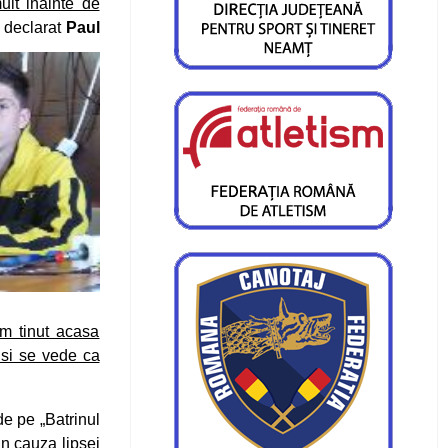
ult inainte de
a declarat
Paul
am tinut acasa
 si se vede ca
e pe „Batrinul
din cauza lipsei