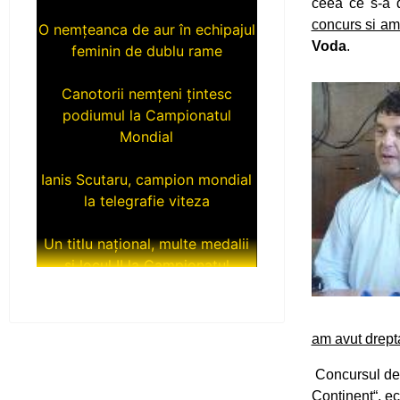
ceea ce s-a d
O nemțeanca de aur în echipajul
concurs si am 
feminin de dublu rame
Voda
.
Canotorii nemțeni țintesc
podiumul la Campionatul
Mondial
Ianis Scutaru, campion mondial
la telegrafie viteza
Un titlu național, multe medalii
și locul II la Campionatul
Național Under 20
Încă trei tituri de campioni
naționali pentru luptătorii de la
am avut drept
CS Ceahlăul
Concursul de 
Continent“, ech
Medalii la Campionatul Național