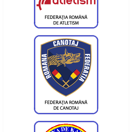
Gabriel Stan, câștigător la o categorie de vârstă
mai mare
Medalii și confirmări la concursurile
internaționale pentru CS Ceahlăul
Campionatul Național pe ergometru - Deva
Obiective reușite la București și Craiova
Sfârșit de săptămână cu finală de campionat
național la juniori III
Atleții de la CS Ceahlăul au fost medaliați la
Bacău
Trei locuri I, un loc II si cinci locuri III pentru
flotila Ceahlaului