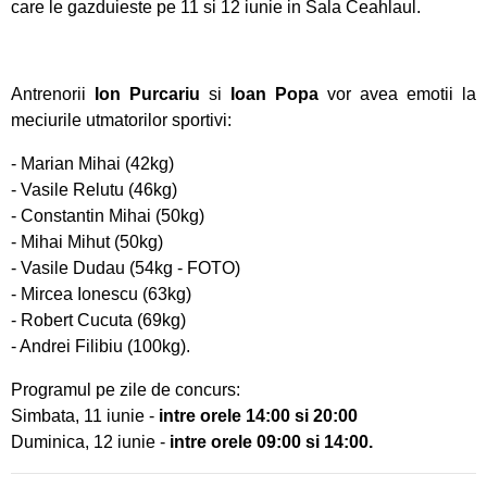
care le gazduieste pe 11 si 12 iunie in Sala Ceahlaul.
Pregătiri cu folos pentru Campionatul Mondial
din Franța
Antrenorii
Ion Purcariu
si
Ioan Popa
vor avea emotii la
Obiectiv de medalii la ultimul concurs pe
meciurile utmatorilor sportivi:
ergometru
- Marian Mihai (42kg)
- Vasile Relutu (46kg)
CS Ceahlăul este cu toate pânzele sus
- Constantin Mihai (50kg)
- Mihai Mihut (50kg)
Campionatul de Karate Traditional Fudokan
- Vasile Dudau (54kg - FOTO)
- Mircea Ionescu (63kg)
Cooptați la loturile naționale de juniori
- Robert Cucuta (69kg)
- Andrei Filibiu (100kg).
Medalii pentru CS Ceahlăul la Campionatele
Mondiale de telegrafie viteză
Programul pe zile de concurs:
Simbata, 11 iunie -
intre orele 14:00 si 20:00
Georgiana Blanariu, medalie de aur la
Duminica, 12 iunie -
intre orele 09:00 si 14:00.
Campionatul Balcanic