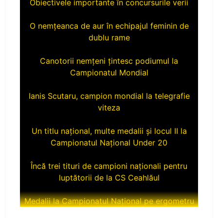
O nemțeanca de aur în echipajul feminin de
dublu rame
Canotorii nemțeni țintesc podiumul la
Campionatul Mondial
Ianis Scutaru, campion mondial la telegrafie
viteza
Un titlu național, multe medalii și locul II la
Campionatul Național Under 20
Încă trei tituri de campioni naționali pentru
luptătorii de la CS Ceahlăul
Medalii la Campionatul Național pe ergometru