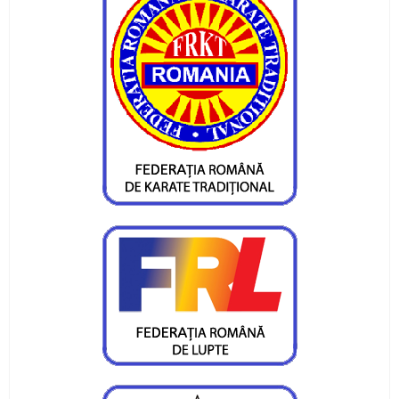
Pietrenii au fost campioni la Targu-Mures
Campionatul Național de Karate Traditional
Fudokan
Valentin Gavril a fost ales vicepresedinte al
Federatiei de Canotaj
Sportivii CS Ceahlaul si LPS Piatra Neamt,
premiati la Targu-Mures
CS Ceahlaul are cinci luptatori pietreni calificati
pentru finala CN si Cupa Romaniei
Sperante la noi medalii pentru canotorii CS
Ceahlaul - LPS Piatra Neamt
Noi medalii pentru atletii CS Ceahlaul in