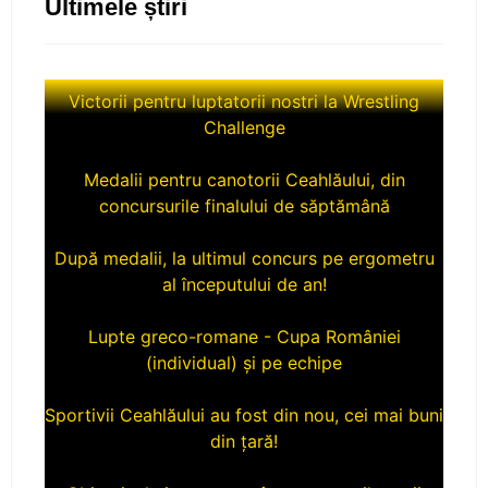
Ultimele știri
Victorii pentru luptatorii nostri la Wrestling
Challenge
Medalii pentru canotorii Ceahlăului, din
concursurile finalului de săptămână
După medalii, la ultimul concurs pe ergometru
al începutului de an!
Lupte greco-romane - Cupa României
(individual) și pe echipe
Sportivii Ceahlăului au fost din nou, cei mai buni
din țară!
Obiectivele importante în concursurile verii