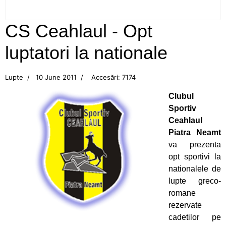
CS Ceahlăul aduce titlul naţional la Piatra-
Neamţ
CS Ceahlaul - Opt
Campionatul Balcanic de juniori, Edirne (Turcia)
luptatori la nationale
Flotila pietreană a adus aurul, acasă, din Turcia!
Lupte
10 June 2011
Accesări: 7174
CS Ceahlăul, din nou pe podium
Clubul
Sportiv
Aur pentru canotoarele Ceahlăului la
Ceahlaul
Campionatul Mondial din Canada
Piatra Neamt
va prezenta
Mândri să reprezentăm Ceahlăul!
opt sportivi la
nationalele de
Bianca Drăghici vâslește în Italia
lupte greco-
romane
Cupa României la canotaj
rezervate
cadetilor pe
Emoții mari pentru canotoarele Ceahlăului