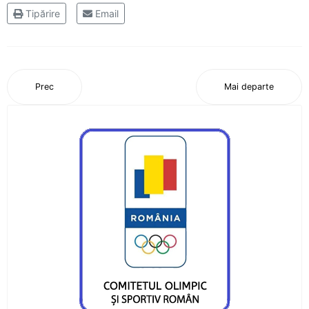
Oaspete din Germania pentru luptătorii
Tipărire
Email
Ceahlăului
Canotorii CS Ceahlăul și LPS Piatra Neamț, pe
podium la Campionatele Naționale ale Juniorilor
Prec
Mai departe
Canotajul pietrean, o "uzină de medalii"
Obiectiv realizat pentru canotajul pietrean, la
Varese
Silviu Daniel Munteanu, cel mai bun junior din
țară
Sezon cu rezultate frumoase pentru aruncările
CS Ceahlăului
Adina Fîrțală și Darius Gavriloaia, reprezentanții