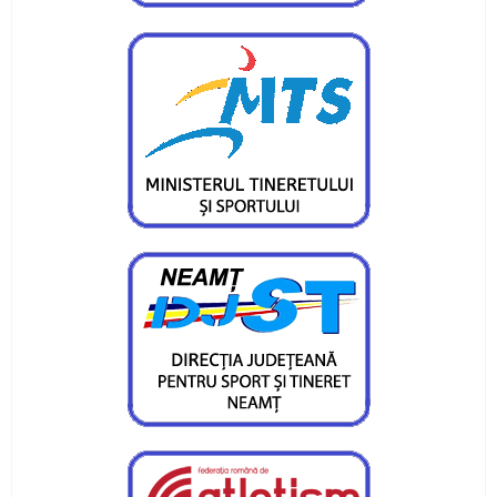
CS Ceahlăului în Slovacia
Doi atleți pietreni au adus medalii importante
lotului României
Obiective îndeplinite pentru atleții CS Ceahlăul
și LPS Piatra Neamț
Un titlu continental și o medalie de bronz
pentru flotila pietreană
Ionuț Măriuța și Gabriel Marcel sunt campioni
naționali
Pietrenii, învingători în Cupa României Under 15
Ina Popescu, o nouă medalie pentru CS
Ceahlăul