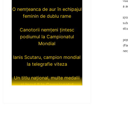
O nemțeanca de aur în echipajul
feminin de dublu rame
Canotorii nemțeni țintesc
podiumul la Campionatul
Mondial
Ianis Scutaru, campion mondial
la telegrafie viteza
Un titlu național, multe medalii
și locul II la Campionatul
Național Under 20
Încă trei tituri de campioni
naționali pentru luptătorii de la
CS Ceahlăul
Medalii la Campionatul Național