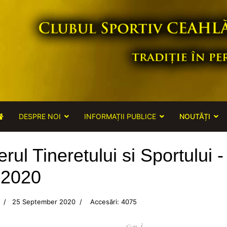
DESPRE NOI
INFORMAȚII PUBLICE
NOUTĂȚI
erul Tineretului si Sportului 
.2020
25 September 2020
Accesări: 4075