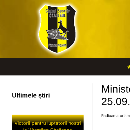
Minist
Ultimele știri
25.09
Radioamatorism
Victorii pentru luptatorii nostri
la Wrestling Challenge