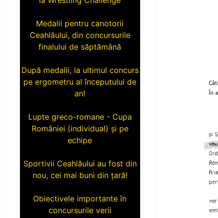
Medalii pentru canotorii
Ceahlăului, din concursurile
finalului de săptămână
După medalii, la ultimul concurs
pe ergometru al începutului de
an!
Lupte greco-romane - Cupa
României (individual) și pe
echipe
Sportivii Ceahlăului au fost din
nou, cei mai buni din țară!
Obiectivele importante în
concursurile verii