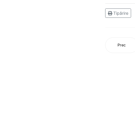
pe ergometru
Tipărire
CS Ceahlăul aduce titlul naţional
la Piatra-Neamţ
Campionatul Balcanic de juniori,
Prec
Edirne (Turcia)
Flotila pietreană a adus aurul,
acasă, din Turcia!
CS Ceahlăul, din nou pe podium
Aur pentru canotoarele
Ceahlăului la Campionatul
Mondial din Canada
Mândri să reprezentăm