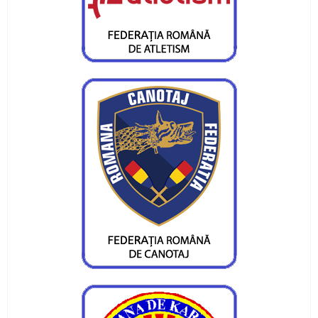
Medalii de aur, argint si bronz la mondialele de
karate
CS Ceahlaul lupta pentru un mondial de karate
la Piatra Neamt
Zi speciala la CS Ceahlaul
Luptatorii au incheiat anul cu rezultate
frumoase
CS Ceahlaul are intilnire cu Mos Craciun
Rezultate promitatoare la Cupa "1 Decembrie"
Concurs atletic pentru copii la Roman