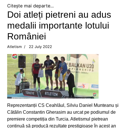
Citește mai departe...
CS Ceahlaul are opt sperante pentru turneul
Doi atleți pietreni au adus
Cupa Romaniei
medalii importante lotului
Alte sperante la medalii, dar cu juniori
României
Valentin Gavril candideaza la postul de
Atletism
22 July 2022
vicepresedinte al FR Canotaj
Silviu Munteanu vizeaza o medalie
Ionica Stoica - doua medalii pentru CS Ceahlaul
Medalie de bronz pentru Silviu Munteanu
Silviu Munteanu aspira la finala probei de 60 de
Reprezentanții CS Ceahlăul, Silviu Daniel Munteanu și
metri
Cătălin Constantin Gherasim au urcat pe podiumul de
premiere competiția din Turcia. Atletismul pietrean
Flotila pietreana de la CS Ceahlaul - LPS,
continuă să producă rezultate prestigioase în acest an