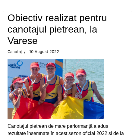
Campionatul Balcanic de juniori, Edirne (Turcia)
Obiectiv realizat pentru
canotajul pietrean, la
Flotila pietreană a adus aurul, acasă, din Turcia!
Varese
CS Ceahlăul, din nou pe podium
Canotaj
10 August 2022
Aur pentru canotoarele Ceahlăului la
Campionatul Mondial din Canada
Mândri să reprezentăm Ceahlăul!
Bianca Drăghici vâslește în Italia
Cupa României la canotaj
Emoții mari pentru canotoarele Ceahlăului
Canotajul pietrean de mare performanță a adus
rezultate însemnate în acest sezon oficial 2022 și de la