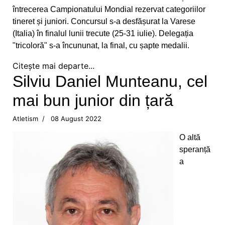
Pregătiri cu folos pentru Campionatul Mondial
întrecerea Campionatului Mondial rezervat categoriilor
din Franța
tineret și juniori. Concursul s-a desfășurat la Varese
(Italia) în finalul lunii trecute (25-31 iulie). Delegația
Obiectiv de medalii la ultimul concurs pe
"tricoloră" s-a încununat, la final, cu șapte medalii.
ergometru
Citește mai departe...
CS Ceahlăul este cu toate pânzele sus
Silviu Daniel Munteanu, cel
mai bun junior din țară
Campionatul de Karate Traditional Fudokan
Atletism
08 August 2022
Cooptați la loturile naționale de juniori
O altă
Medalii pentru CS Ceahlăul la Campionatele
speranță
Mondiale de telegrafie viteză
a
Georgiana Blanariu, medalie de aur la
Campionatul Balcanic
Oaspete din Germania pentru luptătorii