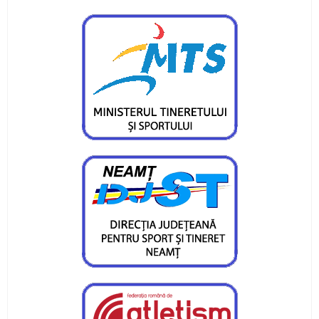
spre Cupa Mondială
Laura Pal: „2019 va fi «un an de aur“
Horia Șerban: „Mă simt mândru, dar nu diferit
de colegii mei“
Sportivul anului, antrenorul anului, clubul anului
= CS Ceahlăul
Spre medalie la Putna
Argint cu naţionala de cros la balcaniadă
Medalie de bronz la naţionalele de lupte ale
juniorilor
Două medalii la naţionale, obiectivul luptătorilor
juniori III şi IV