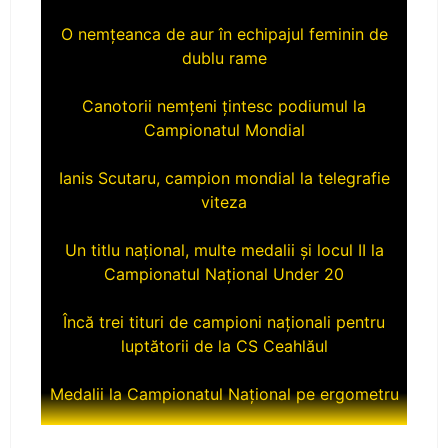
O nemțeanca de aur în echipajul feminin de
dublu rame
Canotorii nemțeni țintesc podiumul la
Campionatul Mondial
Ianis Scutaru, campion mondial la telegrafie
viteza
Un titlu național, multe medalii și locul II la
Campionatul Național Under 20
Încă trei tituri de campioni naționali pentru
luptătorii de la CS Ceahlăul
Medalii la Campionatul Național pe ergometru
CS Ceahlăul aduce titlul naţional la Piatra-
Neamţ