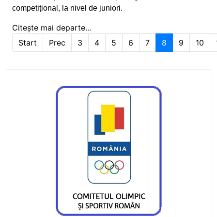
medaliata la Orsova si la Iasi
competițional, la nivel de juniori.
Diana Tiganasu si Daniel Munteanu s-au
Citește mai departe...
calificat pentru Campionatul Balcanic
Start
Prec
3
4
5
6
7
8
9
10
Pagina 8 din 29
Vor 10 - 12 medalii la Campionatele Nationale
Prioritatile canotorilor pietreni
Primele medalii ale canotorilor pietreni în
sezonul 2020
Curs festiv pentru sportivii noștri de la LPS
Piatra Neamț
Mihai Mihuț visează la Jocurile Olimpice din
2020
Irina Bordeanu - la „EURO”, Noemi Bordeanu –