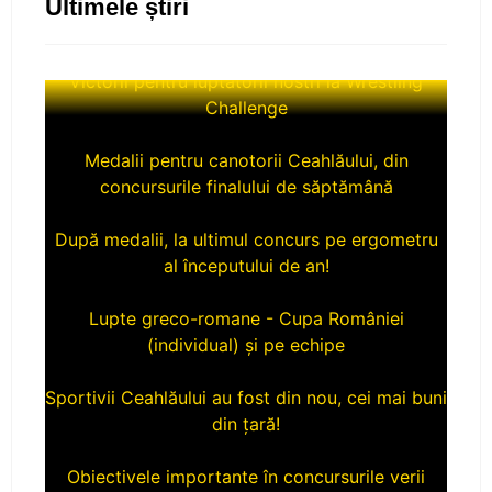
Ultimele știri
Victorii pentru luptatorii nostri la Wrestling
Challenge
Medalii pentru canotorii Ceahlăului, din
concursurile finalului de săptămână
După medalii, la ultimul concurs pe ergometru
al începutului de an!
Lupte greco-romane - Cupa României
(individual) și pe echipe
Sportivii Ceahlăului au fost din nou, cei mai buni
din țară!
Obiectivele importante în concursurile verii