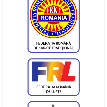
Gelu Cracana, sub podium la Crosul Unirii
Bogdan Munteanu, George Cusu si Mihnea
Pintilie, campioni europeni
Vasile Dudau, medalie nationala la final de 2011
Veteranul Cracana, succes la Brasov
Sase canotori in loturile nationale de juniori
Asteptari mari de la selectia loturilor de canotaj
pentru juniori
Sase canotori juniori, la Cupa Romaniei pe
ergometru
Mihaela Macsim, cinci medalii la mondiale