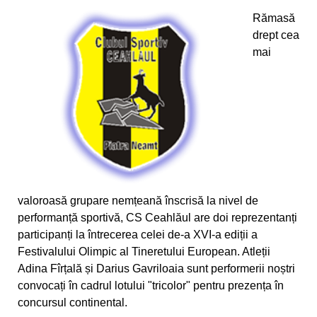
Rămasă
Campionatul Național de Karate Traditional
drept cea
Fudokan
mai
Valentin Gavril a fost ales vicepresedinte al
Federatiei de Canotaj
Sportivii CS Ceahlaul si LPS Piatra Neamt,
premiati la Targu-Mures
CS Ceahlaul are cinci luptatori pietreni calificati
pentru finala CN si Cupa Romaniei
valoroasă grupare nemțeană înscrisă la nivel de
performanță sportivă, CS Ceahlăul are doi reprezentanți
Sperante la noi medalii pentru canotorii CS
participanți la întrecerea celei de-a XVI-a ediții a
Ceahlaul - LPS Piatra Neamt
Festivalului Olimpic al Tineretului European. Atleții
Adina Fîrțală și Darius Gavriloaia sunt performerii noștri
Noi medalii pentru atletii CS Ceahlaul in
convocați în cadrul lotului "tricolor" pentru prezența în
concursurile nationale
concursul continental.