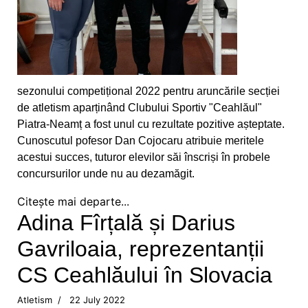
mai mare
Medalii și confirmări la concursurile
internaționale pentru CS Ceahlăul
Campionatul Național pe ergometru - Deva
sezonului competițional 2022 pentru aruncările secției
de atletism aparținând Clubului Sportiv "Ceahlăul"
Obiective reușite la București și Craiova
Piatra-Neamț a fost unul cu rezultate pozitive așteptate.
Cunoscutul pofesor Dan Cojocaru atribuie meritele
Sfârșit de săptămână cu finală de campionat
acestui succes, tuturor elevilor săi înscriși în probele
național la juniori III
concursurilor unde nu au dezamăgit.
Citește mai departe...
Atleții de la CS Ceahlăul au fost medaliați la
Adina Fîrțală și Darius
Bacău
Gavriloaia, reprezentanții
Trei locuri I, un loc II si cinci locuri III pentru
flotila Ceahlaului
CS Ceahlăului în Slovacia
Pietrenii au fost campioni la Targu-Mures
Atletism
22 July 2022