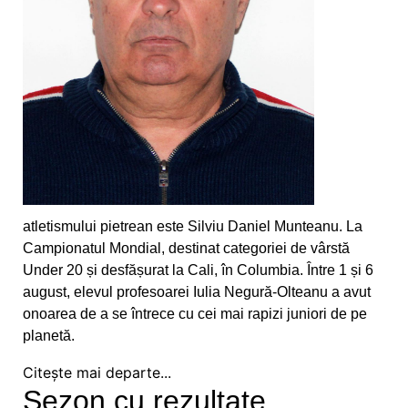
Ceahlăului
Canotorii CS Ceahlăul și LPS Piatra Neamț, pe
podium la Campionatele Naționale ale Juniorilor
Canotajul pietrean, o "uzină de medalii"
Obiectiv realizat pentru canotajul pietrean, la
Varese
atletismului pietrean este Silviu Daniel Munteanu. La
Silviu Daniel Munteanu, cel mai bun junior din
Campionatul Mondial, destinat categoriei de vârstă
țară
Under 20 și desfășurat la Cali, în Columbia. Între 1 și 6
august, elevul profesoarei Iulia Negură-Olteanu a avut
Sezon cu rezultate frumoase pentru aruncările
onoarea de a se întrece cu cei mai rapizi juniori de pe
CS Ceahlăului
planetă.
Adina Fîrțală și Darius Gavriloaia, reprezentanții
Citește mai departe...
CS Ceahlăului în Slovacia
Sezon cu rezultate