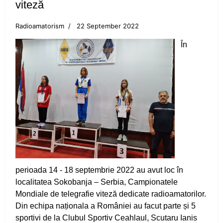
viteză
Canotorii CS Ceahlăul și LPS Piatra Neamț, pe
Radioamatorism
22 September 2022
podium la Campionatele Naționale ale Juniorilor
În
Canotajul pietrean, o "uzină de medalii"
Obiectiv realizat pentru canotajul pietrean, la
Varese
Silviu Daniel Munteanu, cel mai bun junior din
țară
Sezon cu rezultate frumoase pentru aruncările
CS Ceahlăului
perioada 14 - 18 septembrie 2022 au avut loc în
localitatea Sokobanja – Serbia, Campionatele
Adina Fîrțală și Darius Gavriloaia, reprezentanții
Mondiale de telegrafie viteză dedicate radioamatorilor.
CS Ceahlăului în Slovacia
Din echipa naționala a României au facut parte și 5
sportivi de la Clubul Sportiv Ceahlaul, Scutaru Ianis