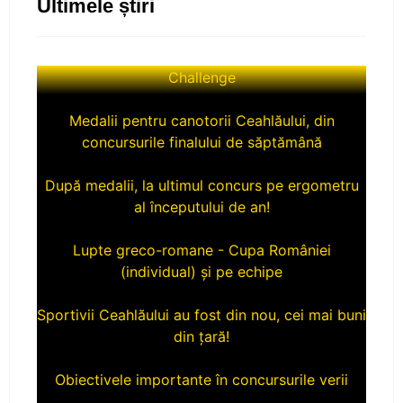
Ultimele știri
Victorii pentru luptatorii nostri la Wrestling
Challenge
Medalii pentru canotorii Ceahlăului, din
concursurile finalului de săptămână
După medalii, la ultimul concurs pe ergometru
al începutului de an!
Lupte greco-romane - Cupa României
(individual) și pe echipe
Sportivii Ceahlăului au fost din nou, cei mai buni
din țară!
Obiectivele importante în concursurile verii
O nemțeanca de aur în echipajul feminin de