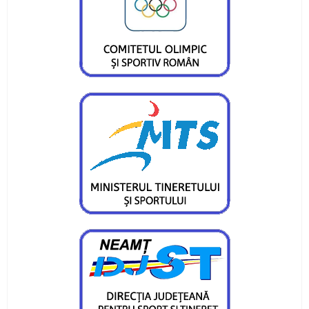
Bogdan Munteanu, George Cusu si Mihnea
Pintilie, campioni europeni
Vasile Dudau, medalie nationala la final de 2011
Veteranul Cracana, succes la Brasov
Sase canotori in loturile nationale de juniori
Asteptari mari de la selectia loturilor de canotaj
pentru juniori
Sase canotori juniori, la Cupa Romaniei pe
ergometru
Mihaela Macsim, cinci medalii la mondiale
CS Ceahlaul, reprezentat frumos la Vatra Dornei