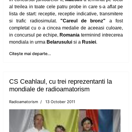
CS Ceahlaul are opt sperante pentru turneul
al treilea in toate cele patru probe in care s-a aflat pe
Cupa Romaniei
lista de start: receptie, receptie indicative, transmitere
si trafic radiosimulat.
"Careul de bronz"
a fost
Alte sperante la medalii, dar cu juniori
completat cu o a cincea medalie de aceeasi culoare,
in concursul pe echipe,
Romania
terminind intrecerea
Valentin Gavril candideaza la postul de
mondiala in urma
Belarusului
si a
Rusiei
.
vicepresedinte al FR Canotaj
Citește mai departe...
Silviu Munteanu vizeaza o medalie
Ionica Stoica - doua medalii pentru CS Ceahlaul
CS Ceahlaul, cu trei reprezentanti la
Medalie de bronz pentru Silviu Munteanu
mondiale de radioamatorism
Silviu Munteanu aspira la finala probei de 60 de
Radioamatorism
13 October 2011
metri
Flotila pietreana de la CS Ceahlaul - LPS,
medaliata la Orsova si la Iasi