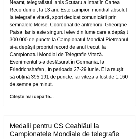
Neamt, telegrafistul Ianis Scutaru a intrat în Cartea
din Franța
Recordurilor, la 13 ani. Este campion mondial absolut
la telegrafie viteză, sport dedicat comunicării prin
Obiectiv de medalii la ultimul concurs pe
semnalele Morse. Coordonat de antrenorul Gheorghe
ergometru
Paisa, Ianis este singurul elev din lume care a depășit
300.000 de puncte la Campionatul Mondial.Pietreanul
CS Ceahlăul este cu toate pânzele sus
si-a depășit propriul record de anul trecut, la
Campionatul Mondial de Telegrafie Viteză.
Campionatul de Karate Traditional Fudokan
Evenimentul s-a desfăsurat în Germania, la
Friedrichshafen , în perioada 27-29 iunie. El a reușit
Cooptați la loturile naționale de juniori
să obțină 395.191 de puncte, iar viteza a fost de 1.160
de semne pe minut.
Medalii pentru CS Ceahlăul la Campionatele
Mondiale de telegrafie viteză
Citește mai departe...
Georgiana Blanariu, medalie de aur la
Campionatul Balcanic
Medalii pentru CS Ceahlăul la
Oaspete din Germania pentru luptătorii
Campionatele Mondiale de telegrafie
Ceahlăului