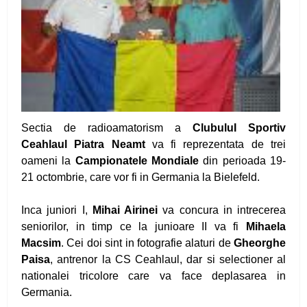
Diana Tiganasu si Daniel Munteanu s-au
calificat pentru Campionatul Balcanic
Vor 10 - 12 medalii la Campionatele Nationale
Prioritatile canotorilor pietreni
Sectia de radioamatorism a
ClubuluI Sportiv
Primele medalii ale canotorilor pietreni în
Ceahlaul Piatra Neamt
va fi reprezentata de trei
sezonul 2020
oameni la
Campionatele Mondiale
din perioada 19-
21 octombrie, care vor fi in Germania la Bielefeld.
Curs festiv pentru sportivii noștri de la LPS
Piatra Neamț
Inca juniori I,
Mihai Airinei
va concura in intrecerea
seniorilor, in timp ce la junioare II va fi
Mihaela
Mihai Mihuț visează la Jocurile Olimpice din
Macsim
. Cei doi sint in fotografie alaturi de
Gheorghe
2020
Paisa
, antrenor la CS Ceahlaul, dar si selectioner al
nationalei tricolore care va face deplasarea in
Irina Bordeanu - la „EURO”, Noemi Bordeanu –
Germania.
spre Cupa Mondială