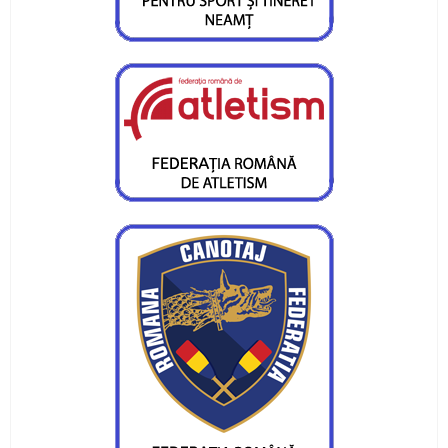
si Bacau
Gelu Cracana, donatie din suflet pentru Razvan
Andrei
CS Ceahlaul, cu trei reprezentanti la mondiale
de radioamatorism
CS Ceahlaul, cu echipa la nationalele de
telegrafie viteza
Aur si bronz la "unde ultra-scurte"
"Ma bucura bronzul, dar ramine regretul ratarii
europenelor"
Trei titluri balcanice de la canotaj pentru CS
Ceahlaul