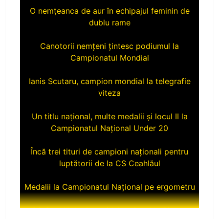
dublu rame
Canotorii nemțeni țintesc podiumul la
Campionatul Mondial
Ianis Scutaru, campion mondial la telegrafie
viteza
Un titlu național, multe medalii și locul II la
Campionatul Național Under 20
Încă trei tituri de campioni naționali pentru
luptătorii de la CS Ceahlăul
Medalii la Campionatul Național pe ergometru
CS Ceahlăul aduce titlul naţional la Piatra-
Neamţ