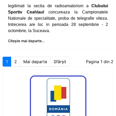
legitimati la sectia de radioamatorism a
Clubului
Medalii de aur, argint si bronz la mondialele de
Sportiv Ceahlaul
concureaza la Campionatele
karate
Nationale de specialitate, proba de telegrafie viteza.
Intrecerea are loc in perioada 28 septembrie - 2
CS Ceahlaul lupta pentru un mondial de karate
octombrie, la Suceava.
la Piatra Neamt
Citește mai departe...
Zi speciala la CS Ceahlaul
Luptatorii au incheiat anul cu rezultate
1
2
Mai departe
Sfârșit
Pagina 1 din 2
frumoase
CS Ceahlaul are intilnire cu Mos Craciun
Rezultate promitatoare la Cupa "1 Decembrie"
Concurs atletic pentru copii la Roman
Gelu Cracana, sub podium la Crosul Unirii