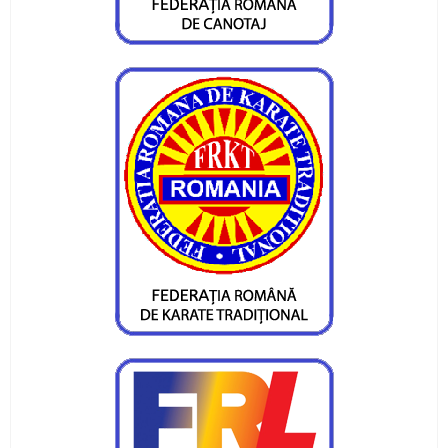
Luptatori cu rezultate la Costinesti
Valentin Gavril acuza selectia pentru europenele
de seniori
Federatia de Lupte a uitat de cadeti si juniori
Otea si Bocancea, la Balcaniada
Cinci canotori juniori in loturile nationale
Burueana si Dudau, rezultate internationale
Medalii de la canotaj
Stefan Nica, in barca de 8+1 a Romaniei la
Europene