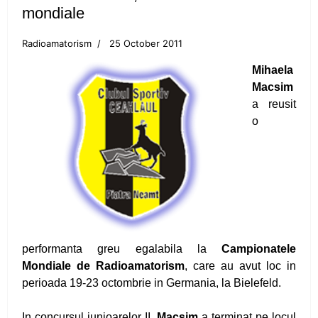
mondiale
Campionatul Național de Karate Traditional
Fudokan
Radioamatorism
25 October 2011
Valentin Gavril a fost ales vicepresedinte al
Mihaela
Federatiei de Canotaj
Macsim
a reusit
Sportivii CS Ceahlaul si LPS Piatra Neamt,
o
premiati la Targu-Mures
CS Ceahlaul are cinci luptatori pietreni calificati
pentru finala CN si Cupa Romaniei
Sperante la noi medalii pentru canotorii CS
Ceahlaul - LPS Piatra Neamt
performanta greu egalabila la
Campionatele
Mondiale de Radioamatorism
, care au avut loc in
Noi medalii pentru atletii CS Ceahlaul in
perioada 19-23 octombrie in Germania, la Bielefeld.
concursurile nationale
In concursul junioarelor II,
Macsim
a terminat pe locul