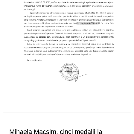
Medalii și confirmări la concursurile
internaționale pentru CS Ceahlăul
Campionatul Național pe ergometru - Deva
Obiective reușite la București și Craiova
Sfârșit de săptămână cu finală de campionat
național la juniori III
Atleții de la CS Ceahlăul au fost medaliați la
Bacău
Trei locuri I, un loc II si cinci locuri III pentru
flotila Ceahlaului
Pietrenii au fost campioni la Targu-Mures
Mihaela Macsim, cinci medalii la